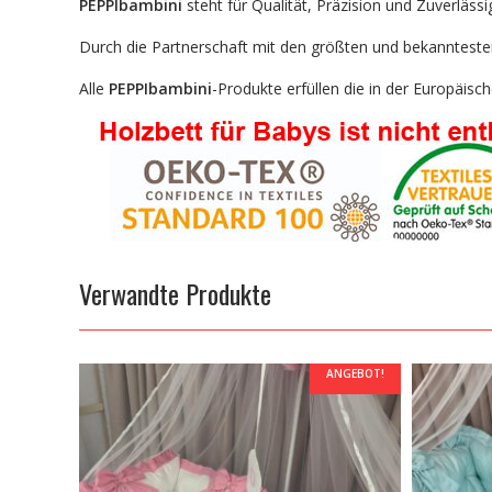
PEPPIbambini
steht für Qualität, Präzision und Zuverlässi
Durch die Partnerschaft mit den größten und bekanntesten 
Alle
PEPPIbambini
-Produkte erfüllen die in der Europäis
Verwandte Produkte
ANGEBOT!
ANGEBOT!