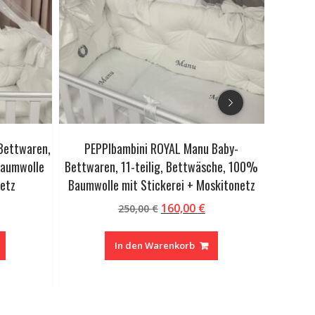
Bettwaren,
PEPPIbambini ROYAL Manu Baby-
PEPPIbam
Baumwolle
Bettwaren, 11-teilig, Bettwäsche, 100%
Bettwar
netz
Baumwolle mit Stickerei + Moskitonetz
Baumwo
icher
ktueller
Ursprünglicher
Aktueller
160,00
€
250,00
€
reis
Preis
Preis
st:
war:
ist:
In den Warenkorb
60,00 €.
250,00 €
160,00 €.