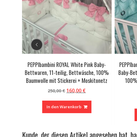
Baby-
PEPPIbambini ROYAL White Pink Baby-
PEPPIbam
he, 100%
Bettwaren, 11-teilig, Bettwäsche, 100%
Baby-Bet
itonetz
Baumwolle mit Stickerei + Moskitonetz
100% 
cher
tueller
Ursprünglicher
Aktueller
160,00
€
250,00
€
eis
Preis
Preis
:
war:
ist:
In den Warenkorb
,00 €.
250,00 €
160,00 €.
Kunde, der diesen Artikel angesehen hat, h