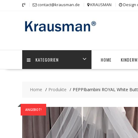
Skip
contact@krausman.de
KRAUSMAN
Design 
to
content
KATEGORIEN
HOME
KINDERW
Home
Produkte
PEPPIbambini ROYAL White Butte
ANGEBOT!