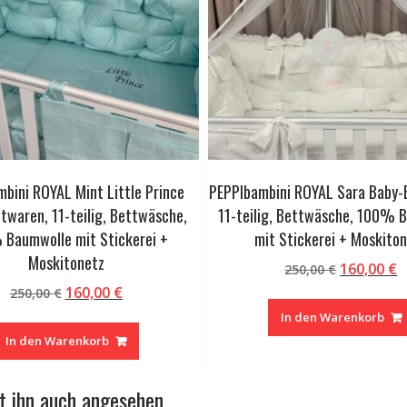
bini ROYAL Mint Little Prince
PEPPIbambini ROYAL Sara Baby-
twaren, 11-teilig, Bettwäsche,
11-teilig, Bettwäsche, 100% 
Baumwolle mit Stickerei +
mit Stickerei + Moskito
Moskitonetz
Ursprüngl
A
160,00
€
250,00
€
Preis
P
Ursprünglicher
Aktueller
160,00
€
250,00
€
war:
i
Preis
Preis
In den Warenkorb
250,00 €
1
war:
ist:
In den Warenkorb
250,00 €
160,00 €.
at ihn auch angesehen