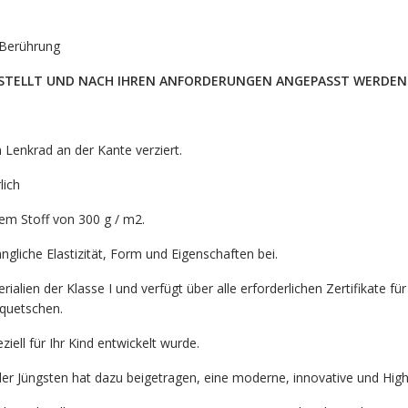
i Berührung
RGESTELLT UND NACH IHREN ANFORDERUNGEN ANGEPASST WERDEN
m Lenkrad an der Kante verziert.
lich
em Stoff von 300 g / m2.
liche Elastizität, Form und Eigenschaften bei.
alien der Klasse I und verfügt über alle erforderlichen Zertifikate fü
quetschen.
ziell für Ihr Kind entwickelt wurde.
der Jüngsten hat dazu beigetragen, eine moderne, innovative und Hig