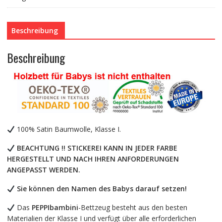
11-
teilig,
Beschreibung
Bettwäsche,
100%
Baumwolle
Beschreibung
mit
Stickerei
+
Moskitonetz
Menge
100% Satin Baumwolle, Klasse I.
BEACHTUNG !! STICKEREI KANN IN JEDER FARBE
HERGESTELLT UND NACH IHREN ANFORDERUNGEN
ANGEPASST WERDEN.
Sie können den Namen des Babys darauf setzen!
Das
PEPPIbambini
-Bettzeug besteht aus den besten
Materialien der Klasse I und verfügt über alle erforderlichen