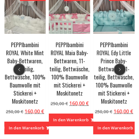
PEPPIbambini
PEPPIbambini
PEPPIbambini
ROYAL White Mint
ROYAL Maia Baby-
ROYAL Edy Little
Baby-Bettwaren,
Bettwaren, 11-
Prince Baby-
11-teilig,
teilig, Bettwäsche,
Bettwaren, 11-
,
Bettwäsche, 100%
100% Baumwolle
teilig, Bettwäsche,
Baumwolle mit
mit Stickerei +
100% Baumwolle
Stickerei +
Moskitonetz
mit Stickerei +
Moskitonetz
Moskitonetz
Ursprünglicher
Aktueller
160,00
€
250,00
€
Preis
Preis
glicher
Aktueller
Ursprünglicher
Aktueller
Ursprüngl
Ak
160,00
€
160,00
€
250,00
€
250,00
€
war:
ist:
Preis
Preis
Preis
Preis
Pr
In den Warenkorb
250,00 €
160,00 €.
ist:
war:
ist:
war:
ist
In den Warenkorb
In den Warenkorb
160,00 €.
250,00 €
160,00 €.
250,00 €
16