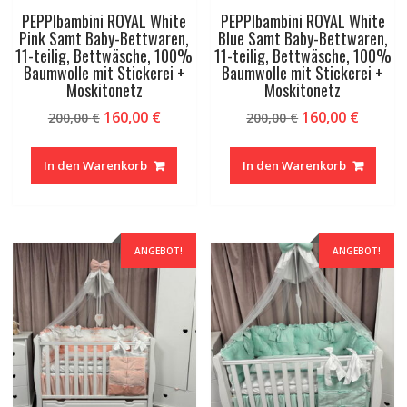
PEPPIbambini ROYAL White
PEPPIbambini ROYAL White
Pink Samt Baby-Bettwaren,
Blue Samt Baby-Bettwaren,
11-teilig, Bettwäsche, 100%
11-teilig, Bettwäsche, 100%
Baumwolle mit Stickerei +
Baumwolle mit Stickerei +
Moskitonetz
Moskitonetz
Ursprünglicher
Aktueller
Ursprünglicher
Aktuel
160,00
€
160,00
€
200,00
€
200,00
€
Preis
Preis
Preis
Preis
war:
ist:
war:
ist:
In den Warenkorb
In den Warenkorb
200,00 €
160,00 €.
200,00 €
160,00 
ANGEBOT!
ANGEBOT!