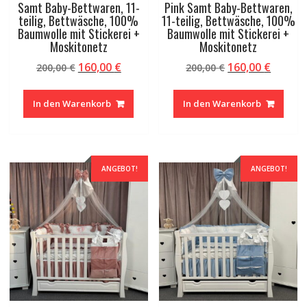
Samt Baby-Bettwaren, 11-
Pink Samt Baby-Bettwaren,
teilig, Bettwäsche, 100%
11-teilig, Bettwäsche, 100%
Baumwolle mit Stickerei +
Baumwolle mit Stickerei +
Moskitonetz
Moskitonetz
Ursprünglicher
Aktueller
Ursprünglicher
Aktuel
160,00
€
160,00
€
200,00
€
200,00
€
Preis
Preis
Preis
Preis
war:
ist:
war:
ist:
In den Warenkorb
In den Warenkorb
200,00 €
160,00 €.
200,00 €
160,00 
ANGEBOT!
ANGEBOT!