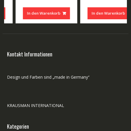
Preis
Preis
Preis
Preis
war:
ist:
war:
ist:
In den Warenkorb
In den Warenkorb
 €.
200,00 €
160,00 €.
250,00 €
160,00
Kontakt Informationen
Design und Farben sind „made in Germany“
KRAUSMAN INTERNATIONAL
Kategorien