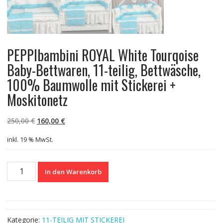
PEPPIbambini ROYAL White Tourqoise
Baby-Bettwaren, 11-teilig, Bettwäsche,
100% Baumwolle mit Stickerei +
Moskitonetz
Ursprünglicher
Aktueller
250,00
€
160,00
€
Preis
Preis
inkl. 19 % MwSt.
war:
ist:
250,00 €
160,00 €.
PEPPIbambini
In den Warenkorb
ROYAL
White
Tourqoise
Baby-
Kategorie:
11-TEILIG MIT STICKEREI
Bettwaren,