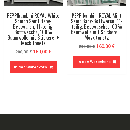
PEPPIbambini ROYAL White
PEPPIbambini ROYAL Mint
Somon Samt Baby-
Samt Baby-Bettwaren, 11-
Bettwaren, 11-teilig,
teilig, Bettwäsche, 100%
Bettwäsche, 100%
Baumwolle mit Stickerei +
Baumwolle mit Stickerei +
Moskitonetz
Moskitonetz
Ursprünglicher
Aktuel
160,00
€
200,00
€
Ursprünglicher
Aktueller
160,00
€
200,00
€
Preis
Preis
Preis
Preis
war:
ist:
In den Warenkorb
war:
ist:
200,00 €
160,00 
In den Warenkorb
200,00 €
160,00 €.