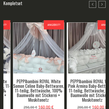
Kompletset
ANGEBOT!
ANGEBOT!
PEPPIbambini ROYAL White
PEPPIbambini ROYAL Little
Pink Armina Baby-Bettwaren,
Baby Baby-Bettwaren, 11-
11-teilig, Bettwäsche, 100%
teilig, Bettwäsche, 100%
Baumwolle mit Stickerei +
Baumwolle mit Stickerei +
Moskitonetz
Moskitonetz
r
ller
Ursprünglicher
Aktueller
Ursprüngliche
Aktuel
160,00
€
160,00
€
200,00
€
250,00
€