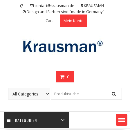
Skip
contact@krausman.de
KRAUSMAN
to
Design und Farben sind "made in Germany"
content
Cart
Mein Konto
0
KATEGORIEN