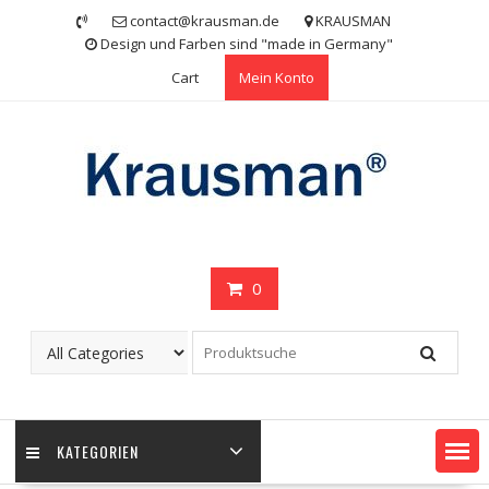
Skip
contact@krausman.de
KRAUSMAN
to
Design und Farben sind "made in Germany"
content
Cart
Mein Konto
0
KATEGORIEN