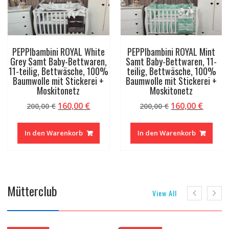
PEPPIbambini ROYAL Mint
PEPPIbambini ROYAL White
Samt Baby-Bettwaren, 11-
Pink Samt Baby-Bettwaren,
teilig, Bettwäsche, 100%
11-teilig, Bettwäsche, 100%
Baumwolle mit Stickerei +
Baumwolle mit Stickerei +
Moskitonetz
Moskitonetz
r
ller
Ursprünglicher
Aktueller
Ursprüngliche
Aktuel
160,00
€
160,00
€
200,00
€
200,00
€
Preis
Preis
Preis
Preis
war:
ist:
war:
ist:
In den Warenkorb
In den Warenkorb
 €.
200,00 €
160,00 €.
200,00 €
160,00
Mütterclub
View All