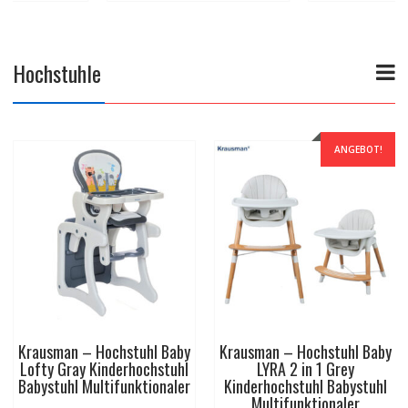
Hochstuhle
ANGEBOT!
ANGEBOT!
n – Hochstuhl Baby
Krausman – Hochstuhl Baby
Krausma
YRA 2 in 1 Grey
LYRA 2 in 1 Beige
L
hochstuhl Babystuhl
Kinderhochstuhl Babystuhl
Kinderh
ltifunktionaler
Multifunktionaler
Mul