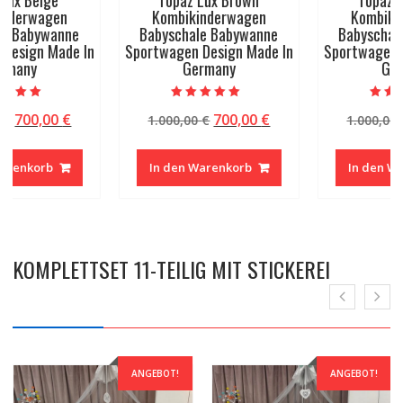
Topaz Lux Brown
Topaz Lux White
Kombikinderwagen
Kombikinderwagen
Babyschale Babywanne
Babyschale Babywanne
Sportwagen Design Made In
Sportwagen Design Made In
Germany
Germany
Bewertet mit
Bewertet mit
er
eller
Ursprünglicher
Aktueller
Ursprüngliche
Aktue
700,00
€
700,00
€
1.000,00
€
1.000,00
€
5.00
5.00
von 5
von 5
Preis
Preis
Preis
Preis
war:
ist:
war:
ist:
In den Warenkorb
In den Warenkorb
0 €.
1.000,00 €
700,00 €.
1.000,00 €
700,00
KOMPLETTSET 11-TEILIG MIT STICKEREI
ANGEBOT!
ANGEBOT!