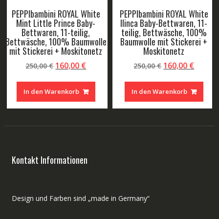
PEPPIbambini ROYAL White
PEPPIbambini ROYAL White
Blue Baby-Bettwaren, 11-
Blue Edan Baby-Bettwaren, 11-
teilig, Bettwäsche, 100%
teilig, Bettwäsche, 100%
Baumwolle mit Stickerei +
Baumwolle mit Stickerei +
Moskitonetz
Moskitonetz
r
ller
Ursprünglicher
Aktueller
Ursprüngliche
Aktuel
160,00
€
160,00
€
250,00
€
250,00
€
Preis
Preis
Preis
Preis
war:
ist:
war:
ist:
In den Warenkorb
In den Warenkorb
 €.
250,00 €
160,00 €.
250,00 €
160,00
Kontakt Informationen
Design und Farben sind „made in Germany“