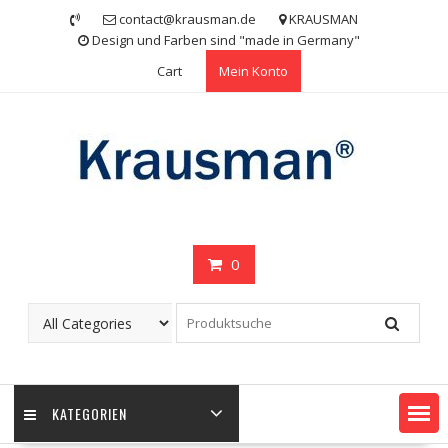
Skip
contact@krausman.de
KRAUSMAN
to
Design und Farben sind "made in Germany"
content
Cart
Mein Konto
0
KATEGORIEN