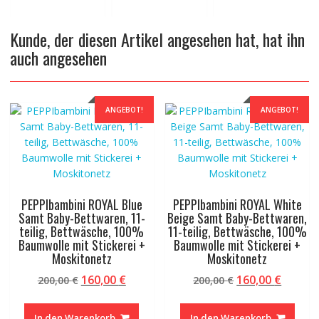
Kunde, der diesen Artikel angesehen hat, hat ihn
auch angesehen
ANGEBOT!
ANGEBOT!
PEPPIbambini ROYAL Blue
PEPPIbambini ROYAL White
Samt Baby-Bettwaren, 11-
Beige Samt Baby-Bettwaren,
teilig, Bettwäsche, 100%
11-teilig, Bettwäsche, 100%
Baumwolle mit Stickerei +
Baumwolle mit Stickerei +
Moskitonetz
Moskitonetz
Ursprünglicher
Aktueller
Ursprünglicher
Aktuel
160,00
€
160,00
€
200,00
€
200,00
€
Preis
Preis
Preis
Preis
war:
ist:
war:
ist:
In den Warenkorb
In den Warenkorb