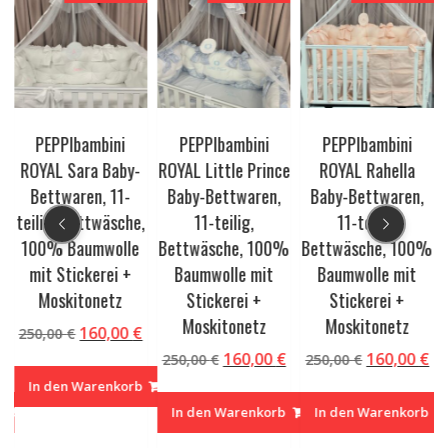
PEPPIbambini
PEPPIbambini
PEPPIbambini
ROYAL Sara Baby-
ROYAL Little Prince
ROYAL Rahella
Bettwaren, 11-
Baby-Bettwaren,
Baby-Bettwaren,
teilig, Bettwäsche,
11-teilig,
11-teilig,
%
100% Baumwolle
Bettwäsche, 100%
Bettwäsche, 100%
mit Stickerei +
Baumwolle mit
Baumwolle mit
Moskitonetz
Stickerei +
Stickerei +
Moskitonetz
Moskitonetz
Ursprünglicher
Aktueller
160,00
€
250,00
€
Preis
Preis
glicher
Aktueller
Ursprünglicher
Aktueller
Ursprüngl
Ak
160,00
€
160,00
€
250,00
€
250,00
€
war:
ist:
Preis
Preis
Preis
Preis
Pr
In den Warenkorb
250,00 €
160,00 €.
ist:
war:
ist:
war:
ist
In den Warenkorb
In den Warenkorb
160,00 €.
250,00 €
160,00 €.
250,00 €
16