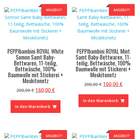
ANGEBOT!
ANGEBOT!
PEPPIbambini ROYAL White
PEPPIbambini ROYAL Mint
Somon Samt Baby-
Samt Baby-Bettwaren, 11-
Bettwaren, 11-teilig,
teilig, Bettwäsche, 100%
Bettwäsche, 100%
Baumwolle mit Stickerei +
Baumwolle mit Stickerei +
Moskitonetz
Moskitonetz
Ursprünglicher
Aktuel
160,00
€
200,00
€
Ursprünglicher
Aktueller
160,00
€
200,00
€
Preis
Preis
Preis
Preis
war:
ist:
In den Warenkorb
war:
ist:
200,00 €
160,00 
In den Warenkorb
200,00 €
160,00 €.
ANGEBOT!
ANGEBOT!