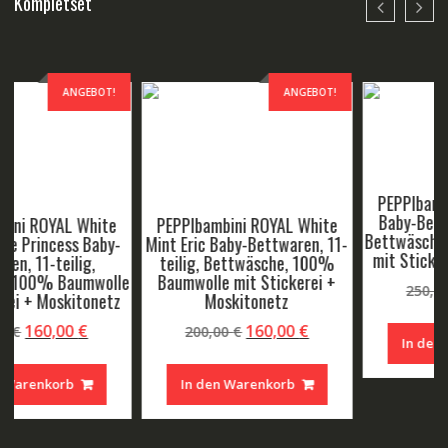
Kompletset
ANGEBOT!
ANGEBOT!
PEPPIbambini ROYAL White
Baby-Bettwaren, 11-teilig,
Bettwäsche, 100% Baumwolle
mit Stickerei + Moskitonetz
Ursprünglicher
Aktueller
160,00
€
250,00
€
Preis
Preis
PEPPIbambini ROYAL White
r
ller
war:
ist:
Tourqoise Baby-Bettwaren, 11-
In den Warenkorb
250,00 €
160,00 €.
teilig, Bettwäsche, 100%
Baumwolle mit Stickerei +
 €.
Moskitonetz
Ursprüngliche
Aktuel
160,00
€
250,00
€