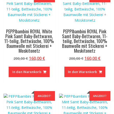
PEPPIbambini ROYAL White
PEPPIbambini ROYAL Pink
Pink Samt Baby-Bettwaren,
Samt Baby-Bettwaren, 11-
11-teilig, Bettwäsche, 100%
teilig, Bettwäsche, 100%
Baumwolle mit Stickerei +
Baumwolle mit Stickerei +
Moskitonetz
Moskitonetz
Ursprünglicher
Aktueller
Ursprünglicher
Aktuel
160,00
€
160,00
€
200,00
€
200,00
€
Preis
Preis
Preis
Preis
war:
ist:
war:
ist:
In den Warenkorb
In den Warenkorb
200,00 €
160,00 €.
200,00 €
160,00 
ANGEBOT!
ANGEBOT!