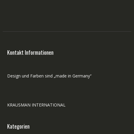
Preis
Preis
war:
ist:
In den Warenkorb
250,00 €
160,00
Kontakt Informationen
Design und Farben sind „made in Germany“
KRAUSMAN INTERNATIONAL
Kategorien