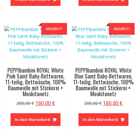
200,00 €
160,00 €.
200,00 €
160,00 
ANGEBOT!
ANGEBOT!
PEPPIbambini ROYAL White
PEPPIbambini ROYAL White
Pink Samt Baby-Bettwaren,
Blue Samt Baby-Bettwaren,
11-teilig, Bettwäsche, 100%
11-teilig, Bettwäsche, 100%
Baumwolle mit Stickerei +
Baumwolle mit Stickerei +
Moskitonetz
Moskitonetz
Ursprünglicher
Aktueller
Ursprünglicher
Aktuel
160,00
€
160,00
€
200,00
€
200,00
€
Preis
Preis
Preis
Preis
war:
ist:
war:
ist:
In den Warenkorb
In den Warenkorb
200,00 €
160,00 €.
200,00 €
160,00 