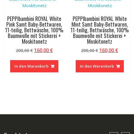
PEPPIbambini ROYAL White
PEPPIbambini ROYAL White
Pink Samt Baby-Bettwaren,
Mint Samt Baby-Bettwaren,
11-teilig, Bettwäsche, 100%
11-teilig, Bettwäsche, 100%
Baumwolle mit Stickerei +
Baumwolle mit Stickerei +
Moskitonetz
Moskitonetz
Ursprünglicher
Aktueller
Ursprünglicher
Aktuel
160,00
€
160,00
€
200,00
€
200,00
€
Preis
Preis
Preis
Preis
war:
ist:
war:
ist:
In den Warenkorb
In den Warenkorb
200,00 €
160,00 €.
200,00 €
160,00 