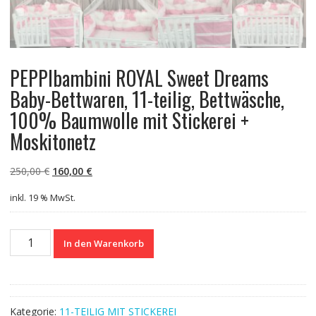
PEPPIbambini ROYAL Sweet Dreams
Baby-Bettwaren, 11-teilig, Bettwäsche,
100% Baumwolle mit Stickerei +
Moskitonetz
Ursprünglicher
Aktueller
250,00
€
160,00
€
Preis
Preis
inkl. 19 % MwSt.
war:
ist:
250,00 €
160,00 €.
PEPPIbambini
In den Warenkorb
ROYAL
Sweet
Dreams
Baby-
Kategorie:
11-TEILIG MIT STICKEREI
Bettwaren,