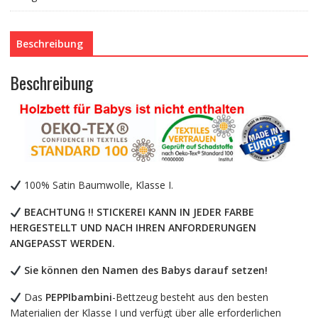
11-
teilig,
Beschreibung
Bettwäsche,
100%
Baumwolle
Beschreibung
mit
Stickerei
+
Moskitonetz
Menge
100% Satin Baumwolle, Klasse I.
BEACHTUNG !! STICKEREI KANN IN JEDER FARBE
HERGESTELLT UND NACH IHREN ANFORDERUNGEN
ANGEPASST WERDEN.
Sie können den Namen des Babys darauf setzen!
Das
PEPPIbambini
-Bettzeug besteht aus den besten
Materialien der Klasse I und verfügt über alle erforderlichen