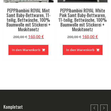
PEPPIbambini ROYAL Mint
PEPPIbambini ROYAL White
Samt Baby-Bettwaren, 11-
Pink Samt Baby-Bettwaren,
teilig, Bettwäsche, 100%
11-teilig, Bettwäsche, 100%
Baumwolle mit Stickerei +
Baumwolle mit Stickerei +
Moskitonetz
Moskitonetz
Ursprünglicher
Aktueller
Ursprünglicher
Aktuel
160,00
€
160,00
€
200,00
€
200,00
€
Preis
Preis
Preis
Preis
war:
ist:
war:
ist:
In den Warenkorb
In den Warenkorb
200,00 €
160,00 €.
200,00 €
160,00 
Kompletset