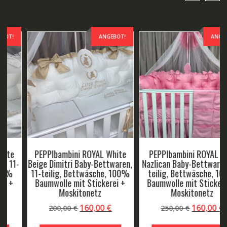
ANGEBOT!
ANGEBOT!
PEPPIbambini ROYAL Pink
PEPPIbambini ROYAL White
Nazlican Baby-Bettwaren, 11-
Grey Matteo Baby-Bettwaren,
teilig, Bettwäsche, 100%
11-teilig, Bettwäsche, 100%
Baumwolle mit Stickerei +
Baumwolle mit Stickerei +
Moskitonetz
Moskitonetz
r
ller
Ursprünglicher
Aktueller
Ursprüngliche
Aktuel
160,00
€
160,00
€
250,00
€
200,00
€
Preis
Preis
Preis
Preis