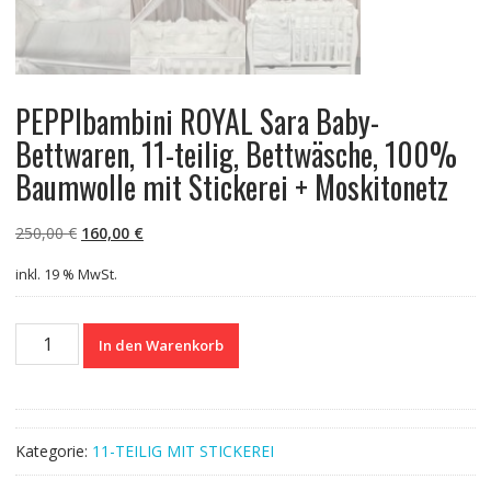
PEPPIbambini ROYAL Sara Baby-
Bettwaren, 11-teilig, Bettwäsche, 100%
Baumwolle mit Stickerei + Moskitonetz
Ursprünglicher
Aktueller
250,00
€
160,00
€
Preis
Preis
inkl. 19 % MwSt.
war:
ist:
250,00 €
160,00 €.
PEPPIbambini
In den Warenkorb
ROYAL
Sara
Baby-
Bettwaren,
Kategorie:
11-TEILIG MIT STICKEREI
11-
teilig,