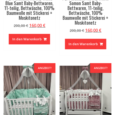
Blue Samt Baby-Bettwaren,
Somon Samt Baby-
11-teilig, Bettwäsche, 100%
Bettwaren, 11-teilig,
Baumwolle mit Stickerei +
Bettwäsche, 100%
Moskitonetz
Baumwolle mit Stickerei +
Moskitonetz
Ursprünglicher
Aktueller
160,00
€
200,00
€
Ursprünglicher
Aktuel
160,00
€
Preis
Preis
200,00
€
Preis
Preis
war:
ist:
In den Warenkorb
war:
ist:
200,00 €
160,00 €.
In den Warenkorb
200,00 €
160,00 
ANGEBOT!
ANGEBOT!