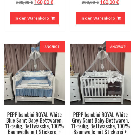
Ursprünglicher
Aktueller
Ursprünglicher
Aktuel
160,00
€
160,00
€
200,00
€
200,00
€
Preis
Preis
Preis
Preis
war:
ist:
war:
ist:
In den Warenkorb
In den Warenkorb
200,00 €
160,00 €.
200,00 €
160,00 
ANGEBOT!
ANGEBOT!
PEPPIbambini ROYAL White
PEPPIbambini ROYAL White
Blue Samt Baby-Bettwaren,
Grey Samt Baby-Bettwaren,
11-teilig, Bettwäsche, 100%
11-teilig, Bettwäsche, 100%
Baumwolle mit Stickerei +
Baumwolle mit Stickerei +