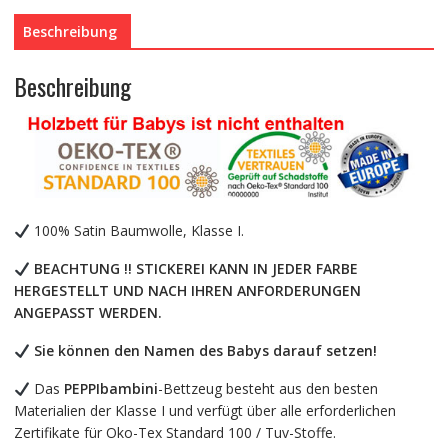
Bettwäsche,
Beschreibung
100%
Baumwolle
mit
Beschreibung
Stickerei
+
Moskitonetz
Menge
100% Satin Baumwolle, Klasse I.
BEACHTUNG !! STICKEREI KANN IN JEDER FARBE
HERGESTELLT UND NACH IHREN ANFORDERUNGEN
ANGEPASST WERDEN.
Sie können den Namen des Babys darauf setzen!
Das
PEPPIbambini
-Bettzeug besteht aus den besten
Materialien der Klasse I und verfügt über alle erforderlichen
Zertifikate für Oko-Tex Standard 100 / Tuv-Stoffe.