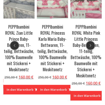
PEPPIbambini
PEPPIbambini
PEPPIbambini
ROYAL Zian Little
ROYAL Princess
ROYAL White Pink
Prince Baby-
Karla Maria Baby-
Little Princess
,
Bettwaren, 11-
Bettwaren, 11-
Baby-Bettwaren,
teilig, Bettwäsche,
teilig, Bettwäsche,
11-teilig,
100% Baumwolle
100% Baumwolle
Bettwäsche, 100%
mit Stickerei +
mit Stickerei +
Baumwolle mit
Moskitonetz
Moskitonetz
Stickerei +
glicher
Aktueller
Moskitonetz
Preis
Ursprünglicher
Aktueller
Ursprünglicher
Aktueller
160,00
€
160,00
€
250,00
€
250,00
€
ist:
Preis
Preis
Preis
Preis
Ursprüngl
Ak
160,00
€
250,00
€
160,00 €.
war:
ist:
war:
ist:
Preis
Pr
In den Warenkorb
In den Warenkorb
250,00 €
160,00 €.
250,00 €
160,00 €.
war:
ist
In den Warenkorb
250,00 €
16