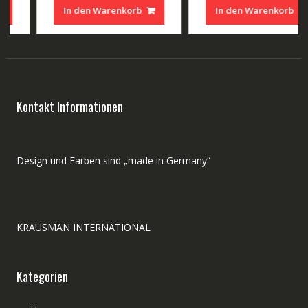
war:
ist:
war:
ist:
In den Warenkorb
In den Warenkorb
 €.
250,00 €
160,00 €.
200,00 €
160,00
Kontakt Informationen
Design und Farben sind „made in Germany“
KRAUSMAN INTERNATIONAL
Kategorien