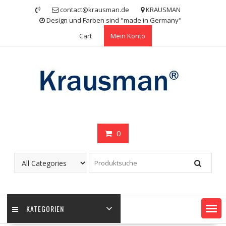
Skip
contact@krausman.de
KRAUSMAN
to
Design und Farben sind "made in Germany"
content
Cart
Mein Konto
0
KATEGORIEN