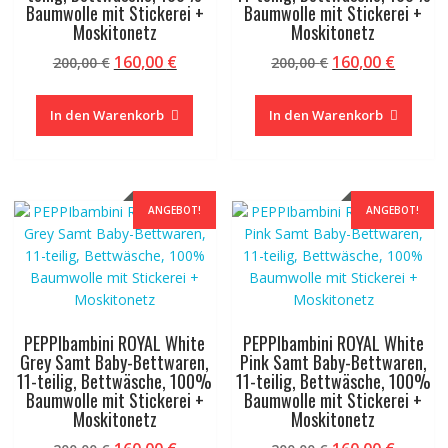
Baumwolle mit Stickerei +
Baumwolle mit Stickerei +
Moskitonetz
Moskitonetz
Ursprünglicher
Aktueller
Ursprünglicher
Aktuel
160,00
€
160,00
€
200,00
€
200,00
€
Preis
Preis
Preis
Preis
war:
ist:
war:
ist:
In den Warenkorb
In den Warenkorb
200,00 €
160,00 €.
200,00 €
160,00 
ANGEBOT!
ANGEBOT!
PEPPIbambini ROYAL White
PEPPIbambini ROYAL White
Grey Samt Baby-Bettwaren,
Pink Samt Baby-Bettwaren,
11-teilig, Bettwäsche, 100%
11-teilig, Bettwäsche, 100%
Baumwolle mit Stickerei +
Baumwolle mit Stickerei +
Moskitonetz
Moskitonetz
Ursprünglicher
Aktueller
Ursprünglicher
Aktuel