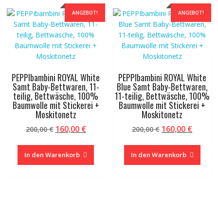
ANGEBOT!
ANGEBOT!
PEPPIbambini ROYAL White
PEPPIbambini ROYAL White
Samt Baby-Bettwaren, 11-
Blue Samt Baby-Bettwaren,
teilig, Bettwäsche, 100%
11-teilig, Bettwäsche, 100%
Baumwolle mit Stickerei +
Baumwolle mit Stickerei +
Moskitonetz
Moskitonetz
Ursprünglicher
Aktueller
Ursprünglicher
Aktuel
160,00
€
160,00
€
200,00
€
200,00
€
Preis
Preis
Preis
Preis
war:
ist:
war:
ist:
In den Warenkorb
In den Warenkorb
200,00 €
160,00 €.
200,00 €
160,00 