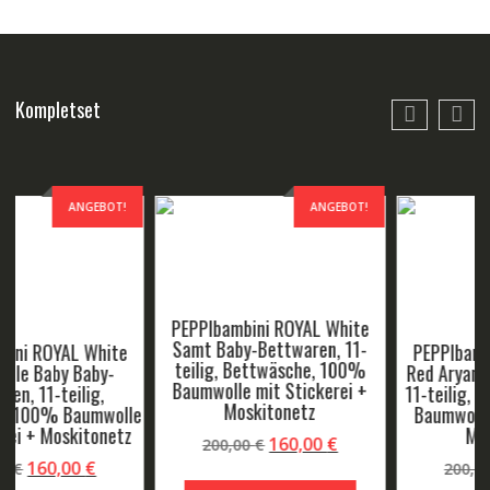
Kompletset
ANGEBOT!
ANGEBOT!
PEPPIbambini ROYAL White
Samt Baby-Bettwaren, 11-
PEPPIbambini ROYAL White
teilig, Bettwäsche, 100%
Red Aryana Baby-Bettwaren,
Baumwolle mit Stickerei +
11-teilig, Bettwäsche, 100%
Moskitonetz
Baumwolle mit Stickerei +
Moskitonetz
r
ller
Ursprüngliche
Aktuel
160,00
€
200,00
€
Ursprünglicher
Aktueller
Preis
Preis
160,00
€
200,00
€