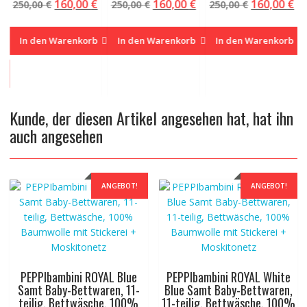
Ursprünglicher
Aktueller
Ursprünglicher
Aktueller
Ursprüngl
Ak
160,00
€
160,00
€
160,00
€
250,00
€
250,00
€
250,00
€
Preis
Preis
Preis
Preis
Preis
Pr
war:
ist:
war:
ist:
war:
ist
glicher
Aktueller
In den Warenkorb
In den Warenkorb
In den Warenkorb
250,00 €
160,00 €.
250,00 €
160,00 €.
250,00 €
16
Preis
ist:
160,00 €.
Kunde, der diesen Artikel angesehen hat, hat ihn
auch angesehen
ANGEBOT!
ANGEBOT!
PEPPIbambini ROYAL Blue
PEPPIbambini ROYAL White
Samt Baby-Bettwaren, 11-
Blue Samt Baby-Bettwaren,
teilig, Bettwäsche, 100%
11-teilig, Bettwäsche, 100%