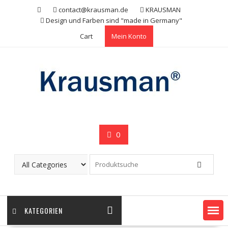
Skip
contact@krausman.de
KRAUSMAN
to
Design und Farben sind "made in Germany"
content
Cart
Mein Konto
0
KATEGORIEN