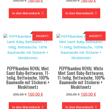
160,00
€
160,00
€
200,00
€
200,00
€
Preis
Preis
Preis
Preis
war:
ist:
war:
ist:
In den Warenkorb
In den Warenkorb
200,00 €
160,00 €.
200,00 €
160,00 
ANGEBOT!
ANGEBOT!
PEPPIbambini ROYAL Mint
PEPPIbambini ROYAL White
Samt Baby-Bettwaren, 11-
Mint Samt Baby-Bettwaren,
teilig, Bettwäsche, 100%
11-teilig, Bettwäsche, 100%
Baumwolle mit Stickerei +
Baumwolle mit Stickerei +
Moskitonetz
Moskitonetz
Ursprünglicher
Aktueller
Ursprünglicher
Aktuel
160,00
€
160,00
€
200,00
€
200,00
€
Preis
Preis
Preis
Preis
war:
ist:
war:
ist:
In den Warenkorb
In den Warenkorb