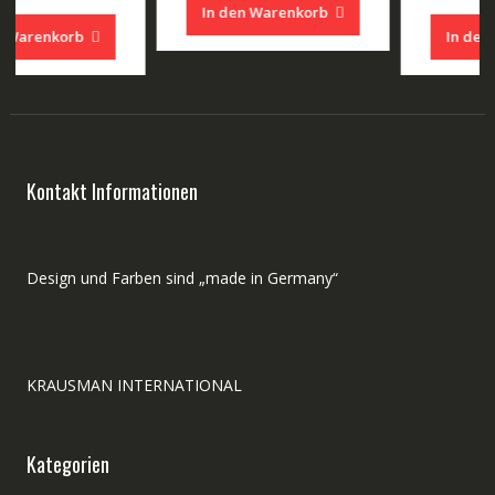
Preis
Preis
war:
ist:
In den Warenkorb
 €.
war:
ist:
200,00 €
160,00
In den Warenkorb
200,00 €
160,00 €.
Kontakt Informationen
Design und Farben sind „made in Germany“
KRAUSMAN INTERNATIONAL
Kategorien