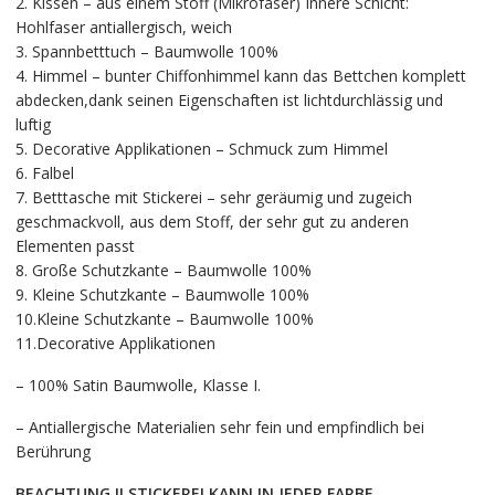
2. Kissen – aus einem Stoff (Mikrofaser) Innere Schicht:
Hohlfaser antiallergisch, weich
3. Spannbetttuch – Baumwolle 100%
4. Himmel – bunter Chiffonhimmel kann das Bettchen komplett
abdecken,dank seinen Eigenschaften ist lichtdurchlässig und
luftig
5. Decorative Applikationen – Schmuck zum Himmel
6. Falbel
7. Betttasche mit Stickerei – sehr geräumig und zugeich
geschmackvoll, aus dem Stoff, der sehr gut zu anderen
Elementen passt
8. Große Schutzkante – Baumwolle 100%
9. Kleine Schutzkante – Baumwolle 100%
10.Kleine Schutzkante – Baumwolle 100%
11.Decorative Applikationen
– 100% Satin Baumwolle, Klasse I.
– Antiallergische Materialien sehr fein und empfindlich bei
Berührung
BEACHTUNG !! STICKEREI KANN IN JEDER FARBE