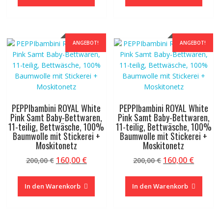
200,00 €
160,00 €.
200,00 €
160,00 
ANGEBOT!
ANGEBOT!
PEPPIbambini ROYAL White
PEPPIbambini ROYAL White
Pink Samt Baby-Bettwaren,
Pink Samt Baby-Bettwaren,
11-teilig, Bettwäsche, 100%
11-teilig, Bettwäsche, 100%
Baumwolle mit Stickerei +
Baumwolle mit Stickerei +
Moskitonetz
Moskitonetz
Ursprünglicher
Aktueller
Ursprünglicher
Aktuel
160,00
€
160,00
€
200,00
€
200,00
€
Preis
Preis
Preis
Preis
war:
ist:
war:
ist:
In den Warenkorb
In den Warenkorb
200,00 €
160,00 €.
200,00 €
160,00 