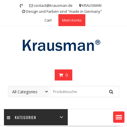
Skip
contact@krausman.de
KRAUSMAN
to
Design und Farben sind "made in Germany"
content
Cart
Mein Konto
0
KATEGORIEN