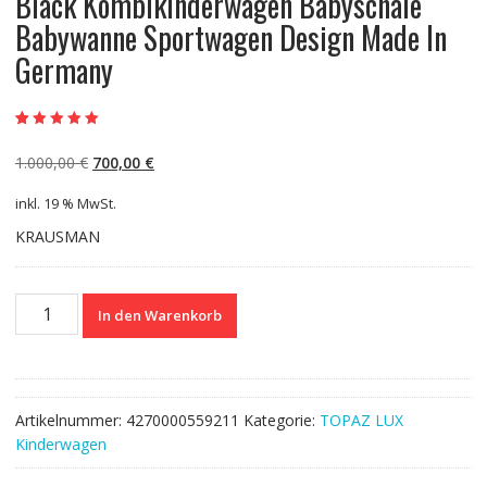
Black Kombikinderwagen Babyschale
Babywanne Sportwagen Design Made In
Germany
Bewertet mit
29
5.00
von 5,
Ursprünglicher
Aktueller
1.000,00
€
700,00
€
basierend auf
Kundenbewertun
Preis
Preis
gen
inkl. 19 % MwSt.
war:
ist:
1.000,00 €
700,00 €.
KRAUSMAN
Krausman
In den Warenkorb
Kinderwagen
3
in
1
Artikelnummer:
4270000559211
Kategorie:
TOPAZ LUX
Topaz
Kinderwagen
Lux
Black