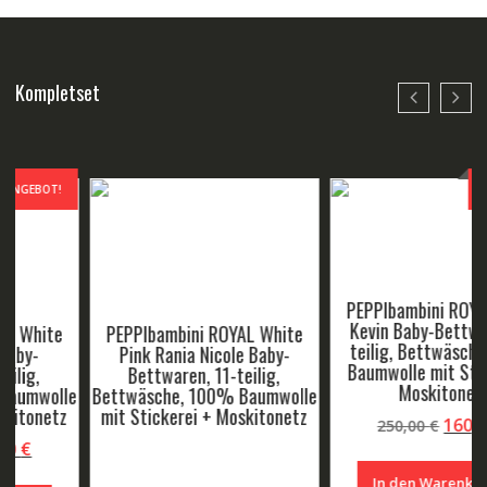
Kompletset
ANGEBOT!
PEPPIbambini ROYAL White
Kevin Baby-Bettwaren,11-
PEPPIbambini ROYAL White
teilig, Bettwäsche, 100%
Pink Rania Nicole Baby-
Baumwolle mit Stickerei +
Bettwaren, 11-teilig,
Moskitonetz
Bettwäsche, 100% Baumwolle
mit Stickerei + Moskitonetz
Ursprüngliche
Aktuel
160,00
€
250,00
€
r
ller
Preis
Preis
war:
ist:
Weiterlesen
In den Warenkorb