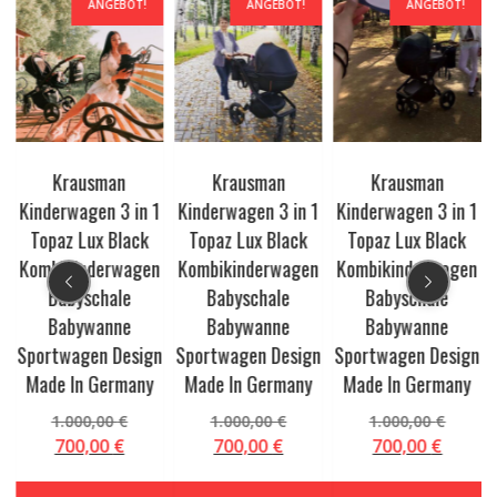
ANGEBOT!
ANGEBOT!
ANGEBOT!
Krausman
Krausman
Krausman
1
Kinderwagen 3 in 1
Kinderwagen 3 in 1
Kinderwagen 3 in 1
r
Topaz Lux Black
Topaz Lux Black
Topaz Lux Black
Kombikinderwagen
Kombikinderwagen
Kombikinderwagen
n
Babyschale
Babyschale
Babyschale
Babywanne
Babywanne
Babywanne
Sportwagen Design
Sportwagen Design
Sportwagen Design
n
Made In Germany
Made In Germany
Made In Germany
Ursprünglicher
Ursprünglicher
Urspr
1.000,00
€
1.000,00
€
1.000,00
€
Preis
Preis
Preis
Aktueller
Aktueller
Aktuel
700,00
€
700,00
€
700,00
€
prünglicher
war:
war:
war:
Preis
Preis
Preis
is
ueller
1.000,00 €
1.000,00 €
1.000,
ist:
ist:
ist: