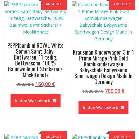
ANGEBOT!
ANGEBOT!
PEPPIbambini ROYAL White
Somon Samt Baby-
Krausman Kinderwagen 3 in 1
Bettwaren, 11-teilig,
Prime Mirage Pink Gold
Bettwäsche, 100%
Kombikinderwagen
Baumwolle mit Stickerei +
Babyschale Babywanne
Moskitonetz
Sportwagen Design Made In
Germany
Ursprünglicher
Aktueller
160,00
€
200,00
€
Preis
Preis
Ursprüngliche
Aktue
700,00
€
1.000,00
€
war:
ist:
Preis
Preis
In den Warenkorb
200,00 €
160,00 €.
war:
ist:
In den Warenkorb
1.000,00 €
700,00
ANGEBOT!
ANGEBOT!