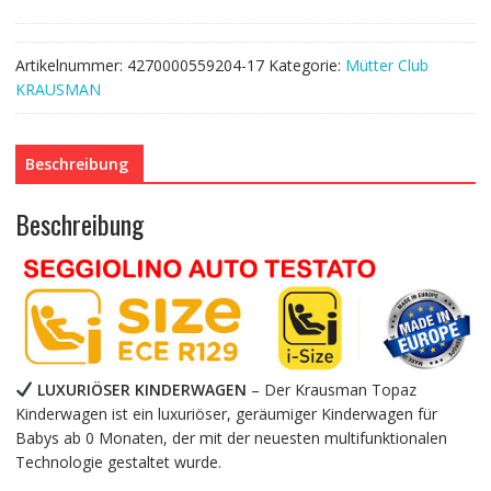
in
1
Artikelnummer:
4270000559204-17
Kategorie:
Mütter Club
Topaz
KRAUSMAN
Lux
Beige
Kombikinderwagen
Beschreibung
Babyschale
Babywanne
Sportwagen
Beschreibung
Design
Made
In
Germany
Menge
LUXURIÖSER KINDERWAGEN
– Der Krausman Topaz
Kinderwagen ist ein luxuriöser, geräumiger Kinderwagen für
Babys ab 0 Monaten, der mit der neuesten multifunktionalen
Technologie gestaltet wurde.