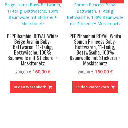
PEPPIbambini ROYAL White
PEPPIbambini ROYAL White
Beige Jasmin Baby-
Somon Princess Baby-
Bettwaren, 11-teilig,
Bettwaren, 11-teilig,
Bettwäsche, 100%
Bettwäsche, 100%
Baumwolle mit Stickerei +
Baumwolle mit Stickerei +
Moskitonetz
Moskitonetz
Ursprünglicher
Aktueller
Ursprünglicher
Aktuel
160,00
€
160,00
€
200,00
€
200,00
€
Preis
Preis
Preis
Preis
war:
ist:
war:
ist:
In den Warenkorb
In den Warenkorb
200,00 €
160,00 €.
200,00 €
160,00 