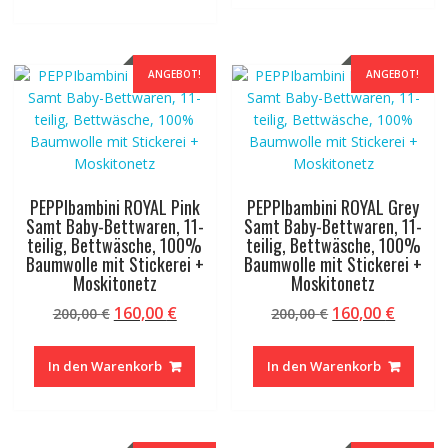
ANGEBOT!
ANGEBOT!
PEPPIbambini ROYAL Pink
PEPPIbambini ROYAL Grey
Samt Baby-Bettwaren, 11-
Samt Baby-Bettwaren, 11-
teilig, Bettwäsche, 100%
teilig, Bettwäsche, 100%
Baumwolle mit Stickerei +
Baumwolle mit Stickerei +
Moskitonetz
Moskitonetz
Ursprünglicher
Aktueller
Ursprünglicher
Aktuel
160,00
€
160,00
€
200,00
€
200,00
€
Preis
Preis
Preis
Preis
war:
ist:
war:
ist:
In den Warenkorb
In den Warenkorb
200,00 €
160,00 €.
200,00 €
160,00 