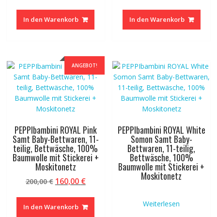
Preis
Preis
Preis
Preis
war:
ist:
war:
ist:
In den Warenkorb
In den Warenkorb
200,00 €
160,00 €.
200,00 €
160,00 
ANGEBOT!
PEPPIbambini ROYAL Pink
PEPPIbambini ROYAL White
Samt Baby-Bettwaren, 11-
Somon Samt Baby-
teilig, Bettwäsche, 100%
Bettwaren, 11-teilig,
Baumwolle mit Stickerei +
Bettwäsche, 100%
Moskitonetz
Baumwolle mit Stickerei +
Moskitonetz
Ursprünglicher
Aktueller
160,00
€
200,00
€
Preis
Preis
war:
ist:
Weiterlesen
In den Warenkorb
200,00 €
160,00 €.