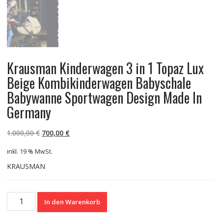
Krausman Kinderwagen 3 in 1 Topaz Lux
Beige Kombikinderwagen Babyschale
Babywanne Sportwagen Design Made In
Germany
Ursprünglicher
Aktueller
1.000,00
€
700,00
€
Preis
Preis
inkl. 19 % MwSt.
war:
ist:
1.000,00 €
700,00 €.
KRAUSMAN
Krausman
In den Warenkorb
Kinderwagen
3