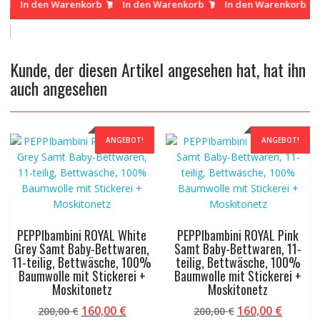
:
s
In den Warenkorb
In den Warenkorb
In den Warenkorb
700,00 €.
700,00 €.
700,00
00,00 €
00 €.
Kunde, der diesen Artikel angesehen hat, hat ihn
auch angesehen
ANGEBOT!
ANGEBOT!
PEPPIbambini ROYAL White
PEPPIbambini ROYAL Pink
Grey Samt Baby-Bettwaren,
Samt Baby-Bettwaren, 11-
11-teilig, Bettwäsche, 100%
teilig, Bettwäsche, 100%
Baumwolle mit Stickerei +
Baumwolle mit Stickerei +
Moskitonetz
Moskitonetz
Ursprünglicher
Aktueller
Ursprünglicher
Aktuel
160,00
€
160,00
€
200,00
€
200,00
€