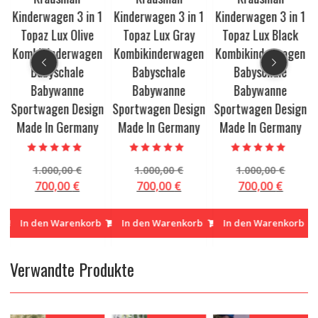
1
Kinderwagen 3 in 1
Kinderwagen 3 in 1
Kinderwagen 3 in 1
Topaz Lux Olive
Topaz Lux Gray
Topaz Lux Black
n
Kombikinderwagen
Kombikinderwagen
Kombikinderwagen
Babyschale
Babyschale
Babyschale
Babywanne
Babywanne
Babywanne
n
Sportwagen Design
Sportwagen Design
Sportwagen Design
Made In Germany
Made In Germany
Made In Germany
Bewertet mit
Bewertet mit
Bewertet mit
prünglicher
Ursprünglicher
Ursprünglicher
Urspr
1.000,00
€
1.000,00
€
1.000,00
€
5.00
5.00
5.00
von 5
von 5
von 5
is
Preis
Preis
Preis
ueller
Aktueller
Aktueller
Aktuel
700,00
€
700,00
€
700,00
€
:
war:
war:
war:
s
Preis
Preis
Preis
00,00 €
1.000,00 €
1.000,00 €
1.000,
ist:
ist:
ist:
In den Warenkorb
In den Warenkorb
In den Warenkorb
00 €.
700,00 €.
700,00 €.
700,00
Verwandte Produkte