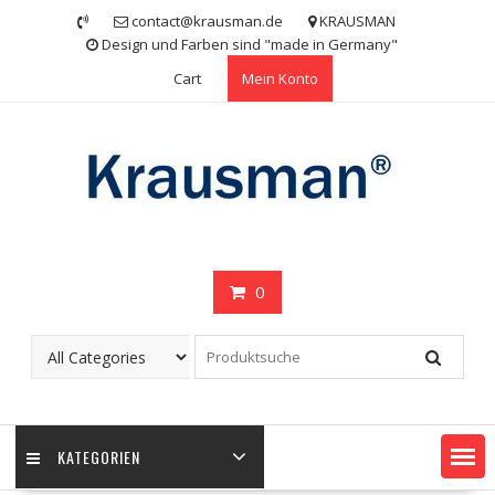
Skip
contact@krausman.de
KRAUSMAN
to
Design und Farben sind "made in Germany"
content
Cart
Mein Konto
0
KATEGORIEN