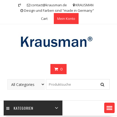
Skip
contact@krausman.de
KRAUSMAN
to
Design und Farben sind "made in Germany"
content
Cart
Mein Konto
0
KATEGORIEN