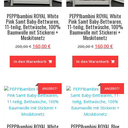
PEPPIbambini ROYAL White
PEPPIbambini ROYAL White
Pink Samt Baby-Bettwaren,
Pink Samt Baby-Bettwaren,
11-teilig, Bettwäsche, 100%
11-teilig, Bettwäsche, 100%
Baumwolle mit Stickerei +
Baumwolle mit Stickerei +
Moskitonetz
Moskitonetz
Ursprünglicher
Aktueller
Ursprünglicher
Aktuel
160,00
€
160,00
€
200,00
€
200,00
€
Preis
Preis
Preis
Preis
war:
ist:
war:
ist:
In den Warenkorb
In den Warenkorb
200,00 €
160,00 €.
200,00 €
160,00 
ANGEBOT!
ANGEBOT!
PEPPIbambini ROYAL White
PEPPIbambini ROYAL Blue