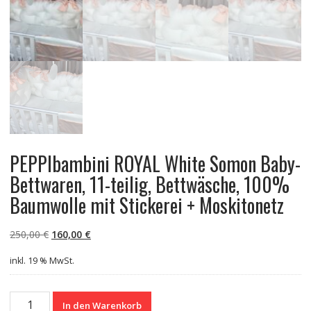
PEPPIbambini ROYAL White Somon Baby-
Bettwaren, 11-teilig, Bettwäsche, 100%
Baumwolle mit Stickerei + Moskitonetz
Ursprünglicher
Aktueller
250,00
€
160,00
€
Preis
Preis
inkl. 19 % MwSt.
war:
ist:
250,00 €
160,00 €.
PEPPIbambini
In den Warenkorb