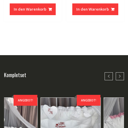
war:
ist:
war:
ist:
In den Warenkorb
In den Warenkorb
200,00 €
160,00 €.
200,00 €
160,00 
Kompletset
ANGEBOT!
ANGEBOT!