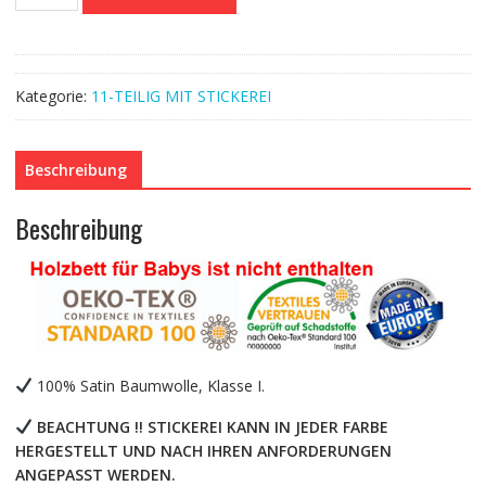
ROYAL
White
Somon
Baby-
Kategorie:
11-TEILIG MIT STICKEREI
Bettwaren,
11-
teilig,
Beschreibung
Bettwäsche,
100%
Baumwolle
Beschreibung
mit
Stickerei
+
Moskitonetz
Menge
100% Satin Baumwolle, Klasse I.
BEACHTUNG !! STICKEREI KANN IN JEDER FARBE
HERGESTELLT UND NACH IHREN ANFORDERUNGEN
ANGEPASST WERDEN.