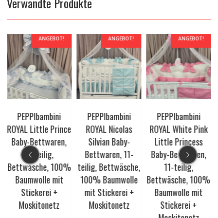
Verwandte Produkte
ANGEBOT!
ANGEBOT!
ANGEBOT!
PEPPIbambini
PEPPIbambini
PEPPIbambini
ROYAL Little Prince
ROYAL Nicolas
ROYAL White Pink
Baby-Bettwaren,
Silvian Baby-
Little Princess
11-teilig,
Bettwaren, 11-
Baby-Bettwaren,
,
Bettwäsche, 100%
teilig, Bettwäsche,
11-teilig,
Baumwolle mit
100% Baumwolle
Bettwäsche, 100%
Stickerei +
mit Stickerei +
Baumwolle mit
Moskitonetz
Moskitonetz
Stickerei +
Moskitonetz