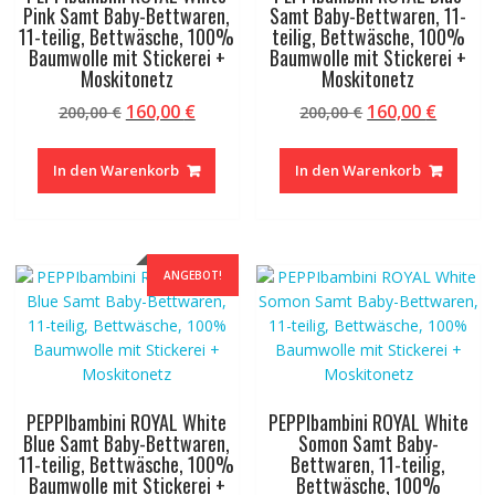
Pink Samt Baby-Bettwaren,
Samt Baby-Bettwaren, 11-
11-teilig, Bettwäsche, 100%
teilig, Bettwäsche, 100%
Baumwolle mit Stickerei +
Baumwolle mit Stickerei +
Moskitonetz
Moskitonetz
Ursprünglicher
Aktueller
Ursprünglicher
Aktuel
160,00
€
160,00
€
200,00
€
200,00
€
Preis
Preis
Preis
Preis
war:
ist:
war:
ist:
In den Warenkorb
In den Warenkorb
200,00 €
160,00 €.
200,00 €
160,00 
ANGEBOT!
PEPPIbambini ROYAL White
PEPPIbambini ROYAL White
Blue Samt Baby-Bettwaren,
Somon Samt Baby-
11-teilig, Bettwäsche, 100%
Bettwaren, 11-teilig,
Baumwolle mit Stickerei +
Bettwäsche, 100%