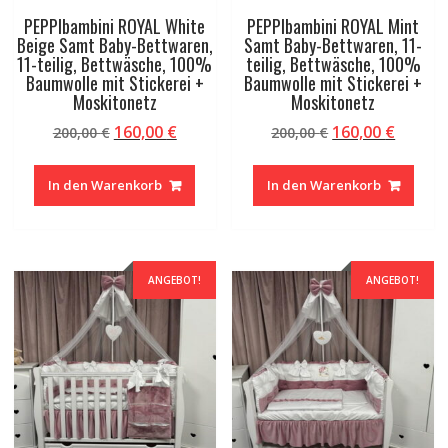
PEPPIbambini ROYAL White
PEPPIbambini ROYAL Mint
Beige Samt Baby-Bettwaren,
Samt Baby-Bettwaren, 11-
11-teilig, Bettwäsche, 100%
teilig, Bettwäsche, 100%
Baumwolle mit Stickerei +
Baumwolle mit Stickerei +
Moskitonetz
Moskitonetz
Ursprünglicher
Aktueller
Ursprünglicher
Aktuel
160,00
€
160,00
€
200,00
€
200,00
€
Preis
Preis
Preis
Preis
war:
ist:
war:
ist:
In den Warenkorb
In den Warenkorb
200,00 €
160,00 €.
200,00 €
160,00 
ANGEBOT!
ANGEBOT!