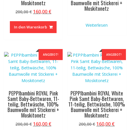
Moskitonetz
Baumwolle mit Stickerei +
Moskitonetz
Ursprünglicher
Aktueller
160,00
€
200,00
€
Preis
Preis
war:
ist:
Weiterlesen
In den Warenkorb
200,00 €
160,00 €.
ANGEBOT!
ANGEBOT!
PEPPIbambini ROYAL Pink
PEPPIbambini ROYAL White
Samt Baby-Bettwaren, 11-
Pink Samt Baby-Bettwaren,
teilig, Bettwäsche, 100%
11-teilig, Bettwäsche, 100%
Baumwolle mit Stickerei +
Baumwolle mit Stickerei +
Moskitonetz
Moskitonetz
Ursprünglicher
Aktueller
Ursprünglicher
Aktuel
160,00
€
160,00
€
200,00
€
200,00
€
Preis
Preis
Preis
Preis