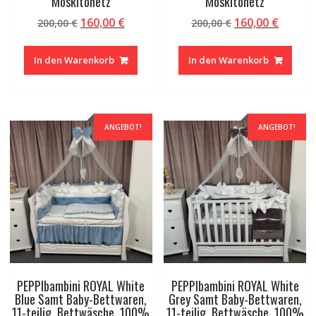
Moskitonetz
Moskitonetz
Ursprünglicher
Aktueller
Ursprünglicher
Aktuel
160,00
€
160,00
€
200,00
€
200,00
€
Preis
Preis
Preis
Preis
war:
ist:
war:
ist:
In den Warenkorb
In den Warenkorb
200,00 €
160,00 €.
200,00 €
160,00 
ANGEBOT!
ANGEBOT!
PEPPIbambini ROYAL White
PEPPIbambini ROYAL White
Blue Samt Baby-Bettwaren,
Grey Samt Baby-Bettwaren,
11-teilig, Bettwäsche, 100%
11-teilig, Bettwäsche, 100%