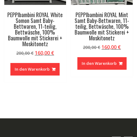
PEPPIbambini ROYAL White
PEPPIbambini ROYAL Mint
Somon Samt Baby-
Samt Baby-Bettwaren, 11-
Bettwaren, 11-teilig,
teilig, Bettwäsche, 100%
Bettwäsche, 100%
Baumwolle mit Stickerei +
Baumwolle mit Stickerei +
Moskitonetz
Moskitonetz
Ursprünglicher
Aktuel
160,00
€
200,00
€
Ursprünglicher
Aktueller
160,00
€
200,00
€
Preis
Preis
Preis
Preis
war:
ist:
In den Warenkorb
war:
ist:
200,00 €
160,00 
In den Warenkorb
200,00 €
160,00 €.