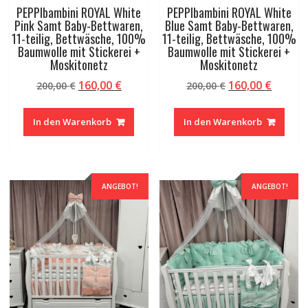
PEPPIbambini ROYAL White
PEPPIbambini ROYAL White
Pink Samt Baby-Bettwaren,
Blue Samt Baby-Bettwaren,
11-teilig, Bettwäsche, 100%
11-teilig, Bettwäsche, 100%
Baumwolle mit Stickerei +
Baumwolle mit Stickerei +
Moskitonetz
Moskitonetz
Ursprünglicher
Aktueller
Ursprünglicher
Aktuel
160,00
€
160,00
€
200,00
€
200,00
€
Preis
Preis
Preis
Preis
war:
ist:
war:
ist:
In den Warenkorb
In den Warenkorb
200,00 €
160,00 €.
200,00 €
160,00 
ANGEBOT!
ANGEBOT!