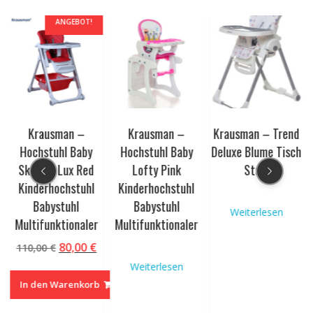
ANGEBOT!
Krausman –
Krausman –
Krausman – Trend
Hochstuhl Baby
Hochstuhl Baby
Deluxe Blume Tisch
SkyLINE Lux Red
Lofty Pink
Stuhl
Kinderhochstuhl
Kinderhochstuhl
Babystuhl
Babystuhl
Weiterlesen
Multifunktionaler
Multifunktionaler
Ursprünglicher
Aktueller
80,00
€
110,00
€
Preis
Preis
Weiterlesen
war:
ist:
In den Warenkorb
110,00 €
80,00 €.