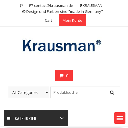
Skip
contact@krausman.de
KRAUSMAN
to
Design und Farben sind "made in Germany"
content
Cart
Mein Konto
0
KATEGORIEN