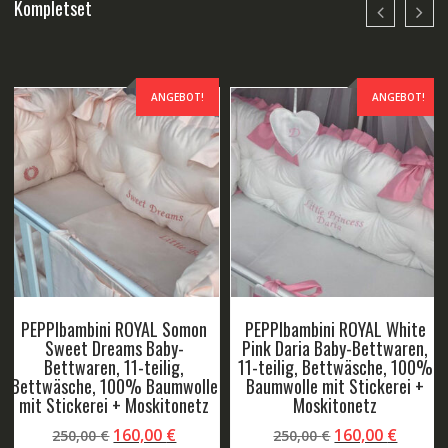
Kompletset
ANGEBOT!
ANGEBOT!
PEPPIbambini ROYAL Pink
Samt Baby-Bettwaren, 11-
teilig, Bettwäsche, 100%
PEPPIbambini ROYAL Somon
Baumwolle mit Stickerei +
Emilia Baby-Bettwaren, 11-
Moskitonetz
teilig, Bettwäsche, 100%
Ursprünglicher
Aktueller
160,00
€
Baumwolle mit Stickerei +
200,00
€
Moskitonetz
Preis
Preis
war:
ist:
r
ller
Ursprüngliche
Aktuel
160,00
€
250,00
€
In den Warenkorb
200,00 €
160,00 €.