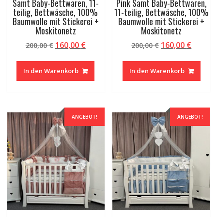
Samt Baby-Bettwaren, 11-
Pink Samt Baby-Bettwaren,
teilig, Bettwäsche, 100%
11-teilig, Bettwäsche, 100%
Baumwolle mit Stickerei +
Baumwolle mit Stickerei +
Moskitonetz
Moskitonetz
Ursprünglicher
Aktueller
Ursprünglicher
Aktuel
160,00
€
160,00
€
200,00
€
200,00
€
Preis
Preis
Preis
Preis
war:
ist:
war:
ist:
In den Warenkorb
In den Warenkorb
200,00 €
160,00 €.
200,00 €
160,00 
ANGEBOT!
ANGEBOT!