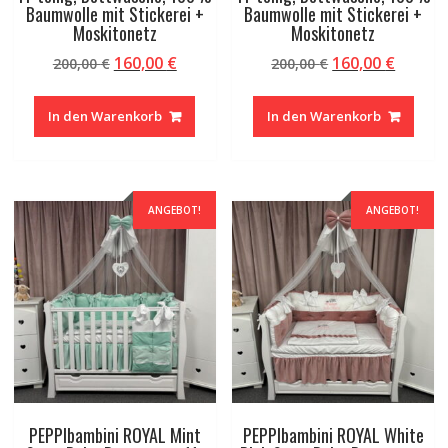
Baumwolle mit Stickerei +
Baumwolle mit Stickerei +
Moskitonetz
Moskitonetz
Ursprünglicher
Aktueller
Ursprünglicher
Aktuel
160,00
€
160,00
€
200,00
€
200,00
€
Preis
Preis
Preis
Preis
war:
ist:
war:
ist:
In den Warenkorb
In den Warenkorb
200,00 €
160,00 €.
200,00 €
160,00 
ANGEBOT!
ANGEBOT!
PEPPIbambini ROYAL Mint
PEPPIbambini ROYAL White