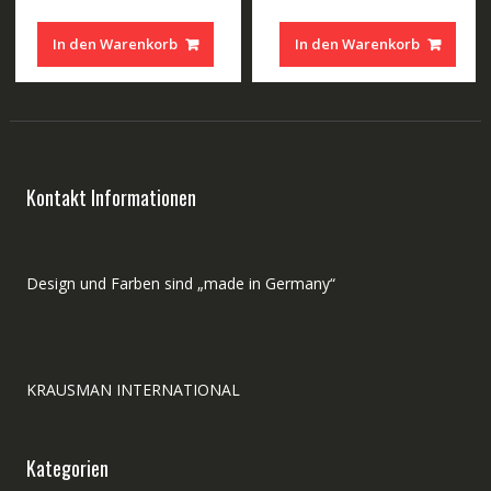
Preis
Preis
war:
ist:
In den Warenkorb
 €.
250,00 €
160,00
Kontakt Informationen
Design und Farben sind „made in Germany“
KRAUSMAN INTERNATIONAL
Kategorien