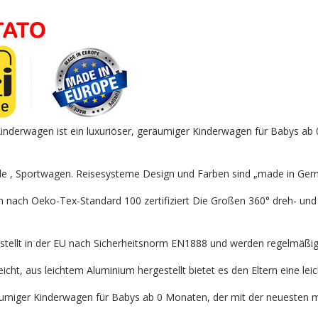
derwagen ist ein luxuriöser, geräumiger Kinderwagen für Babys ab 0
e , Sportwagen. Reisesysteme Design und Farben sind „made in Ger
en nach Oeko-Tex-Standard 100 zertifiziert Die Großen 360° dreh- un
stellt in der EU nach Sicherheitsnorm EN1888 und werden regelmäßig i
eicht, aus leichtem Aluminium hergestellt bietet es den Eltern eine le
umiger Kinderwagen für Babys ab 0 Monaten, der mit der neuesten mu