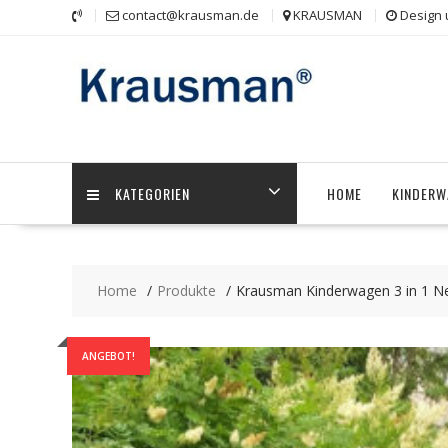
Skip
contact@krausman.de
KRAUSMAN
Design 
to
content
KATEGORIEN
HOME
KINDERW
Home
Produkte
Krausman Kinderwagen 3 in 1 
ANGEBOT!