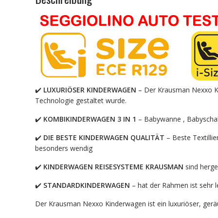
✔️
LUXURIÖSER KINDERWAGEN
– Der Krausman Nexxo Kin
Technologie gestaltet wurde.
✔️
KOMBIKINDERWAGEN 3 IN 1
– Babywanne , Babyschal
✔️
DIE BESTE KINDERWAGEN QUALITÄT
– Beste Textilli
besonders wendig
✔️
KINDERWAGEN
REISESYSTEME
KRAUSMAN
sind herge
✔️
STANDARDKINDERWAGEN
– hat der Rahmen ist sehr l
Der Krausman Nexxo Kinderwagen ist ein luxuriöser, gerä